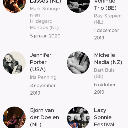
Lasses
(NL)
Verlinde
Trio (BE)
Mark Söhnge
n en
Ray Stepien
Hildegard
(NL)
Mandos (NL)
1 december
5 januari 2020
2019
Jennifer
Michelle
Porter
Nadia (NZ)
(USA)
Bart Buls
(BE)
Iris Penning
6 oktober
3 november
2019
2019
Björn van
Lazy
der Doelen
Sonnie
(NL)
Festival