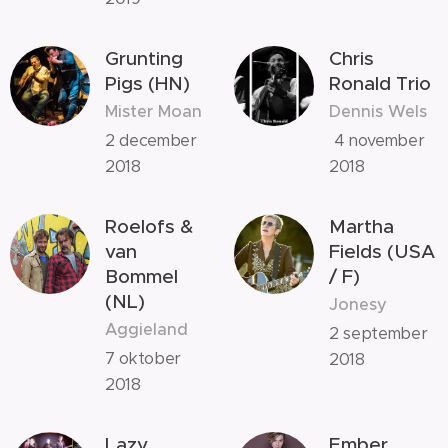
Grunting
Chris
Pigs (HN)
Ronald Trio
Mister Moan
Dennis Wels
2 december
4 november
2018
2018
Roelofs &
Martha
van
Fields (USA
Bommel
/ F)
(NL)
Jonesy
Aggieland
2 september
7 oktober
2018
2018
Lazy
Ember