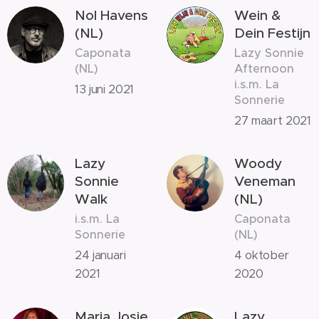
Nol Havens
Wein &
(NL)
Dein Festijn
Caponata
Lazy Sonnie
(NL)
Afternoon
i.s.m. La
13 juni 2021
Sonnerie
27 maart 2021
Lazy
Woody
Sonnie
Veneman
Walk
(NL)
i.s.m. La
Caponata
Sonnerie
(NL)
24 januari
4 oktober
2021
2020
Maria Josie
Lazy