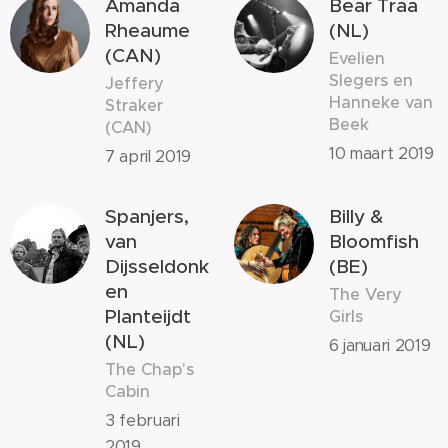
Amanda
Bear Traa
Rheaume
(NL)
(CAN)
Evelien
Slegers en
Jeffery
Hanneke van
Straker
Beek
(CAN)
10 maart 2019
7 april 2019
Spanjers,
Billy &
van
Bloomfish
Dijsseldonk
(BE)
en
The Very
Planteijdt
Girls
(NL)
6 januari 2019
The Chap's
Cabin
3 februari
2019