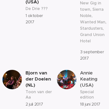
(USA)
New Gig in
De Drie ???
town, Sierra
1 oktober
Noble,
2017
Wanted Man,
Stardusters,
Grand Union
Hotel
3 september
2017
Bjorn van
Annie
der Doelen
Keating
(NL)
(USA)
Toon van der
Special
Aa
edition
2 juli 2017
18 juni 2017