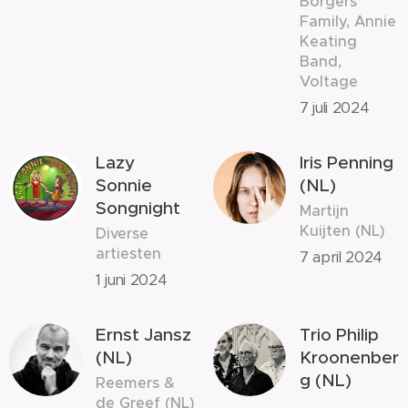
Borgers
Family, Annie
Keating
Band,
Voltage
7 juli 2024
Lazy
Iris Penning
Sonnie
(NL)
Songnight
Martijn
Kuijten (NL)
Diverse
artiesten
7 april 2024
1 juni 2024
Ernst Jansz
Trio Philip
(NL)
Kroonenber
g (NL)
Reemers &
de Greef (NL)