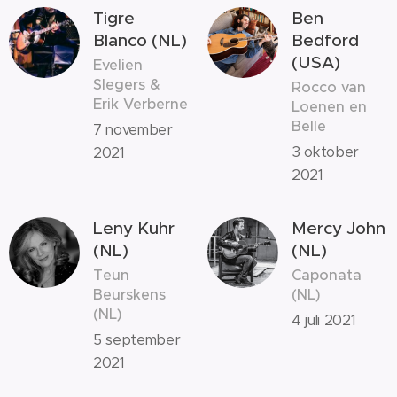
Tigre
Ben
Blanco (NL)
Bedford
(USA)
Evelien
Slegers &
Rocco van
Erik Verberne
Loenen en
Belle
7 november
3 oktober
2021
2021
Leny Kuhr
Mercy John
(NL)
(NL)
Teun
Caponata
Beurskens
(NL)
(NL)
4 juli 2021
5 september
2021