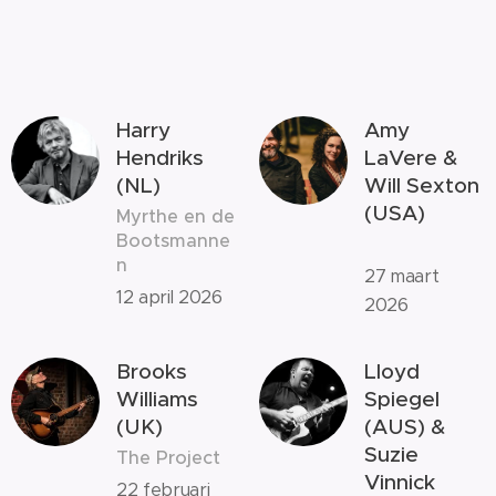
Harry
Amy
Hendriks
LaVere &
(NL)
Will Sexton
(USA)
Myrthe en de
Bootsmanne
n
27 maart
12 april 2026
2026
Brooks
Lloyd
Williams
Spiegel
(UK)
(AUS) &
Suzie
The Project
Vinnick
22 februari