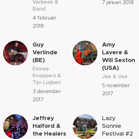
Verbeek &
7 januari 2018
Band
4 februari
2018
Guy
Amy
Verlinde
Lavere &
(BE)
Will Sexton
(USA)
Esmee
Kneppers &
Jee & Vee
Tijn Luijben
5 november
3 december
2017
2017
Jeffrey
Lazy
Halford &
Sonnie
the Healers
Festival #2