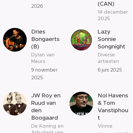
(CAN)
2026
14 december
2025
Dries
Lazy
Bongaerts
Sonnie
(B)
Songnight
Dylan van
Diverse
Meurs
artiesten
9 november
6 juni 2025
2025
JW Roy en
Nol Havens
Ruud van
& Tom
den
Vanstiphou
Boogaard
t
De Koning en
Vinnie
Adjudant van