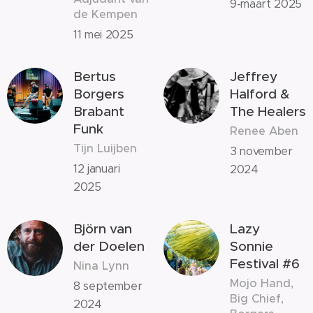
9-maart 2025
de Kempen
11 mei 2025
Bertus
Jeffrey
Borgers
Halford &
Brabant
The Healers
Funk
Renee Aben
Tijn Luijben
3 november
12 januari
2024
2025
Björn van
Lazy
der Doelen
Sonnie
Festival #6
Nina Lynn
Mojo Hand,
8 september
Big Chief,
2024