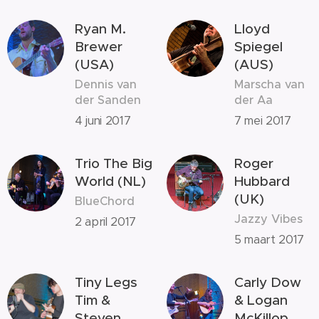
Ryan M.
Lloyd
Brewer
Spiegel
(USA)
(AUS)
Dennis van
Marscha van
der Sanden
der Aa
4 juni 2017
7 mei 2017
Trio The Big
Roger
World (NL)
Hubbard
(UK)
BlueChord
Jazzy Vibes
2 april 2017
5 maart 2017
Tiny Legs
Carly Dow
Tim &
& Logan
Steven
McKillop