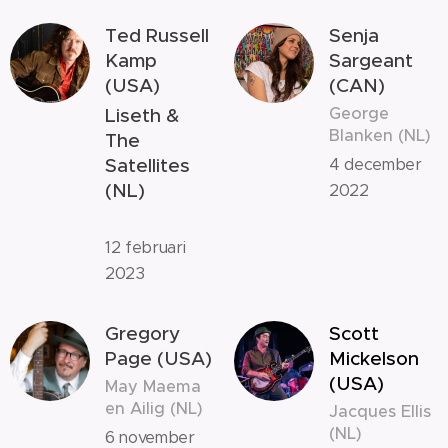
Ted Russell
Senja
Kamp
Sargeant
(USA)
(CAN)
George
Liseth &
Blanken (NL)
The
Satellites
4 december
(NL)
2022
12 februari
2023
Gregory
Scott
Page (USA)
Mickelson
(USA)
May Maema
en Ailig (NL)
Jacques Ellis
(NL)
6 november