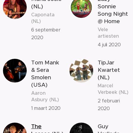
(NL)
Sonnie
Song Night
Caponata
@ Home
(NL)
Vele
6 september
artiesten
2020
4 juli 2020
Tom Mank
TipJar
& Sera
Kwartet
Smolen
(NL)
(USA)
Marcel
Verbeek (NL)
Aaron
Asbury (NL)
2 februari
1 maart 2020
2020
The
Guy