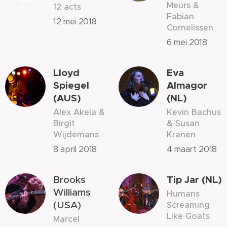
Meurs &
12 acts
Fabian
12 mei 2018
Cornelissen
6 mei 2018
Lloyd
Eva
Spiegel
Almagor
(AUS)
(NL)
Alex Akela &
Kevin Bachus
Birgit
& Susan
Wijdemans
Kranen
8 april 2018
4 maart 2018
T
ip Jar (NL)
Brooks
Williams
Humans
(USA)
Screaming
Like Goats
Marcel