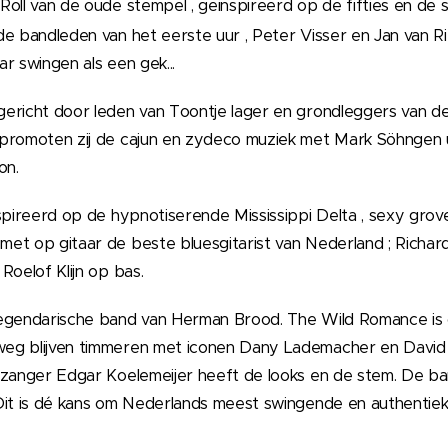
Roll van de oude stempel , geinspireerd op de fifties en de six
e bandleden van het eerste uur , Peter Visser en Jan van Ri
r swingen als een gek...
ericht door leden van Toontje lager en grondleggers van de
promoten zij de cajun en zydeco muziek met Mark Söhngen u
on.
spireerd op de hypnotiserende Mississippi Delta , sexy gro
et op gitaar de beste bluesgitarist van Nederland ; Richa
Roelof Klijn op bas.
egendarische band van Herman Brood. The Wild Romance is
g blijven timmeren met iconen Dany Lademacher en David H
dzanger Edgar Koelemeijer heeft de looks en de stem. De ba
Dit is dé kans om Nederlands meest swingende en authentieke