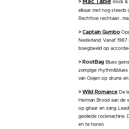
Mac Taple
>
Rock & 
elkaar met nog steeds d
Rechttoe rechtaan , maa
>
Captain Gumbo
Opg
Nederland. Vanaf 1987 
boegbeeld op accorde
>
RootBag
Blues geïn
zompige rhythm&blues m
van Ooijen op drums en 
>
Wild Romance
De l
Herman Brood aan de we
op gitaar en zang. Lea
geoliede rockmachine. 
en te horen.