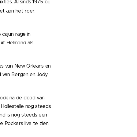
ties. Al sinds 1975 bij
et aan het roer.
 cajun rage in
it Helmond als
ves van New Orleans en
rd van Bergen en Jody
 ook na de dood van
ollestelle nog steeds
nd is nog steeds een
 Rockers live te zien