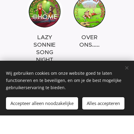
LAZY
OVER
SONNIE
ONS.....
SONG
NIGHT
@HOME
Wij gebruiken cookies om onze website goed te laten
4 juli 2020.
functioneren en te beveiligen, en om je de best mogelijke
Live-stream
gebruikerservaring te bieden.
vanuit de
Kapelzaal. Een
Accepteer alleen noodzakelijke
Alles accepteren
terugblik.