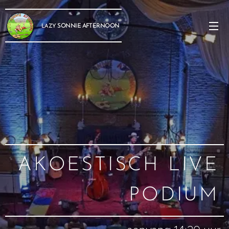
SONNIE
AFTERNOON
LAZY
AKOESTISCH LIVE
PODIUM